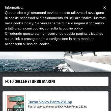
Menu
×
Informativa
Questo sito o gli strumenti terzi da questo utilizzati si avvalgono
di cookie necessari al funzionamento ed utili alle finalità illustrate
OFFICINA SCHIAVONE
nella cookie policy. Se vuoi saperne di più o negare il consenso
RIPARAZIONI TURBOCOMPRESSORI POMPE ED
INIETTORI DIESEL
a tutti o ad alcuni cookie, consulta la
cookie policy
.
Chiudendo questo banner, scorrendo questa pagina, cliccando
su un link o proseguendo la navigazione in altra maniera,
acconsenti all’uso dei cookie.
FOTO GALLERYTURBO MARINI
Turbo Volvo Penta 231 hp
Fasi di lavorazione turbo KKK Volvo Penta 231 hp
13
IMGS